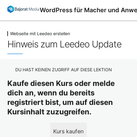
WordPress für Macher und Anwe
Webseite mit Leedeo erstellen
WordPress Einleitung
Hinweis zum Leedeo Update
3 Lektionen
Vorbereitungen und Installation
7 Lektionen
Das WordPress Backend und die
DU HAST KEINEN ZUGRIFF AUF DIESE LEKTION
Funktionen
Kaufe diesen Kurs oder melde
14 Lektionen
Webseite mit Enfold erstellen
dich an, wenn du bereits
6 Lektionen
registriert bist, um auf diesen
Webseite mit Leedeo erstellen
Kursinhalt zuzugreifen.
Vorwort und Einleitung
Vorschau
Kurs kaufen
Hinweis zum Leedeo Update