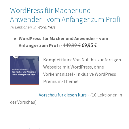
WordPress für Macher und
Datenschutzerklärung
Anwender - vom Anfänger zum Profi
Impressum
76 Lektionen
in
WordPress
WordPress für Macher und Anwender – vom
Ursprünglicher
Aktueller
Anfänger zum Profi
-
149,99
€
69,95
€
Preis
Preis
war:
ist:
Komplettkurs: Von Null bis zur fertigen
149,99 €
69,95 €.
Webseite mit WordPress, ohne
Vorkenntnisse! - Inklusive WordPress
Premium-Theme!
Vorschau für diesen Kurs
- (10 Lektionen in
der Vorschau)