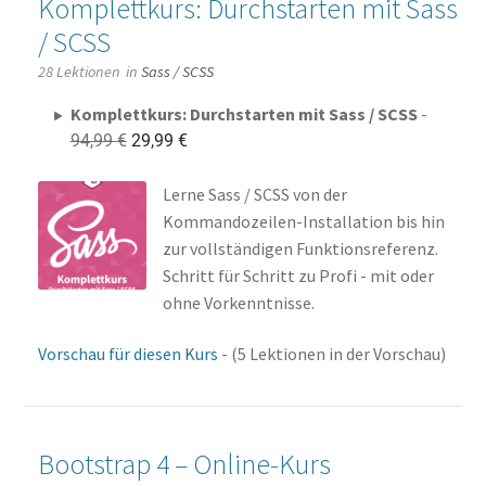
Komplettkurs: Durchstarten mit Sass
/ SCSS
28 Lektionen
in
Sass / SCSS
Komplettkurs: Durchstarten mit Sass / SCSS
-
Ursprünglicher
Aktueller
94,99
€
29,99
€
Preis
Preis
war:
ist:
Lerne Sass / SCSS von der
94,99 €
29,99 €.
Kommandozeilen-Installation bis hin
zur vollständigen Funktionsreferenz.
Schritt für Schritt zu Profi - mit oder
ohne Vorkenntnisse.
Vorschau für diesen Kurs
- (5 Lektionen in der Vorschau)
Bootstrap 4 – Online-Kurs