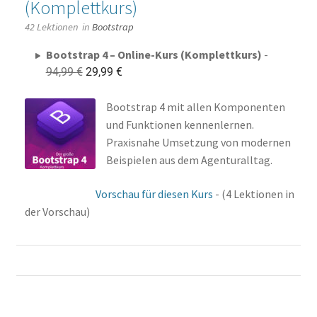
(Komplettkurs)
42 Lektionen
in
Bootstrap
Bootstrap 4 – Online-Kurs (Komplettkurs)
-
Ursprünglicher
Aktueller
94,99
€
29,99
€
Preis
Preis
war:
ist:
Bootstrap 4 mit allen Komponenten
94,99 €
29,99 €.
und Funktionen kennenlernen.
Praxisnahe Umsetzung von modernen
Beispielen aus dem Agenturalltag.
Vorschau für diesen Kurs
- (4 Lektionen in
der Vorschau)